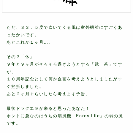
ただ、３３．５度で吹いてくる風は室外機並にすごくあ
ったかいです。
あとこれが１ヶ月…。
その３「休」
９年と９ヶ月がそろそろ過ぎようとする「縁 茶」です
が、
１０周年記念として何か企画を考えようとしましたがす
ぐ挫折しました。
あと２ヶ月ぐらいしたら考えます予告。
最後ドラクエ９が来ると思ったあなた！
ホントに急なのはうちの扇風機「ForestLife」の弱の風
です。