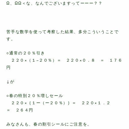
Ω、ΩΩ＜な、なんでございますってーーー？？
苦手な数学を使って考察した結果、多分こういうことで
す。
○通常の２０％引き
２２０×（１−２０％）＝ ２２０×０．８ ＝ １７６
円
↓が
○春の特別２０％増しセール
２２０×｛１ー（ー２０％）｝＝ ２２０×１．２
＝ ２６４円
みなさんも、春の割引シールにご注意を。