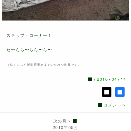
ステップ・コーナー！
た〜らら〜らら〜ら〜
（株）ミスギ製耐荷重4tまでのひみつ道具です。
2010
04
14
コメントへ
次の月へ
2010年05月