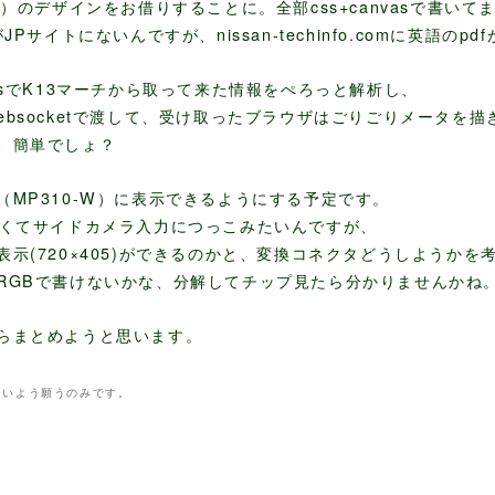
料
）のデザインをお借りすることに。全部css+canvasで書いて
Pサイトにないんですが、nissan-techinfo.comに英語のp
usでK13マーチから取って来た情報をぺろっと解析し、
bsocketで渡して、受け取ったブラウザはごりごりメータを描
、簡単でしょ？
（MP310-W）に表示できるようにする予定です。
なくてサイドカメラ入力につっこみたいんですが、
示(720×405)ができるのかと、変換コネクタどうしようかを
RGBで書けないかな、分解してチップ見たら分かりませんかね
らまとめようと思います。
られないよう願うのみです。