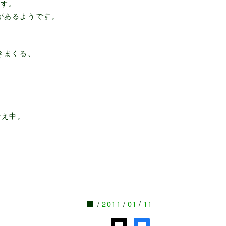
ます。
dfがあるようです。
きまくる、
考え中。
。
2011
01
11