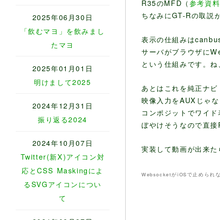
R35のMFD（
参考資
ちなみにGT-Rの取説がJ
2025年06月30日
「飲むマヨ」を飲みまし
表示の仕組みはcanb
たマヨ
サーバがブラウザにWe
という仕組みです。ね
2025年01月01日
明けまして2025
あとはこれを純正ナビ
映像入力をAUXじゃ
2024年12月31日
コンポジットでワイド表
振り返る2024
ぼやけそうなので直接
2024年10月07日
実装して動画が出来た
Twitter(新X)アイコン対
応とCSS Maskingによ
WebsocketがiOSで止め
るSVGアイコンについ
て