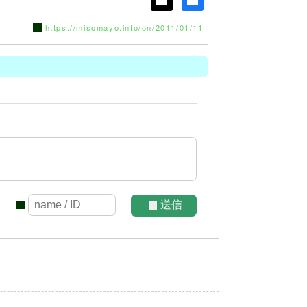
https://misomayo.info/on/2011/01/11
送信