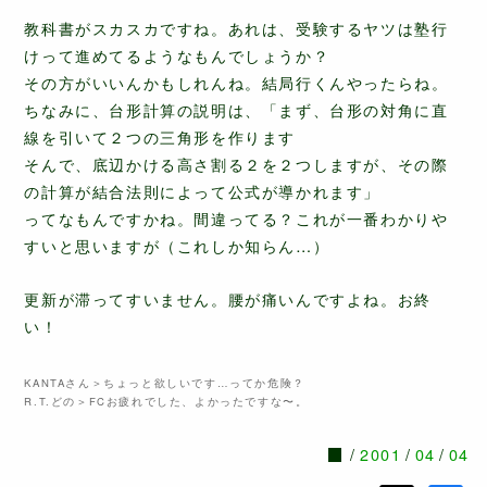
教科書がスカスカですね。あれは、受験するヤツは塾行
けって進めてるようなもんでしょうか？
その方がいいんかもしれんね。結局行くんやったらね。
ちなみに、台形計算の説明は、「まず、台形の対角に直
線を引いて２つの三角形を作ります
そんで、底辺かける高さ割る２を２つしますが、その際
の計算が結合法則によって公式が導かれます」
ってなもんですかね。間違ってる？これが一番わかりや
すいと思いますが（これしか知らん…）
更新が滞ってすいません。腰が痛いんですよね。お終
い！
KANTAさん＞ちょっと欲しいです…ってか危険？
R.T.どの＞FCお疲れでした、よかったですな〜。
2001
04
04