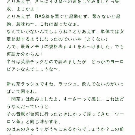
とりあえず、さらに４０Ｍへの道をしてみました→失
敗。まじかよ！
とりあえず、RAS線を繋ぐと起動せず、繋がないと起
動。意味ね〜。これは困ったなぁ。
なんでいかないんでしょうね？とりあえず、単体では安
定起動するようになったのでいいや（よくない）
んで、最近メモリの規格表ｐｄｆをみっけました。でも
何語か分からん！
半分は英語チックなので読めましたが、どっかのヨーロ
ピアンなんでしょうな〜。
新お茶ラッシュですね、ラッシュ。飲んでないのがいっ
ぱいで困るわ。
「聞茶」は飲みましたよ、すーさーって感じ。これはど
うなんだっていうと、
その昔親が台湾に行ったときにかって帰ってきた「ウー
ロン茶」と同じ味がする、
のはあのきゅうすがうちにあるからでしょうか？この前