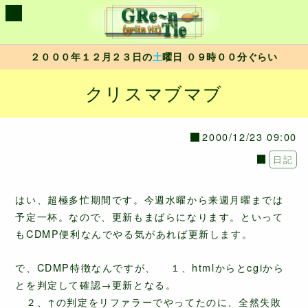
２０００年１２月２３日の
土
曜日 ０９時００分ぐらい
クリスマブマブ
2000/12/23 09:00
日記
はい、超極多忙期間です。今週水曜から来週月曜までは
予定一杯。なので、更新もまばらになります。といって
もCDMP便利なんでやる気があれば更新します。
で、CDMP特徴なんですが、 １、htmlからとcgiから
とを判定して確認→更新となる。
２、↑の判定をリファラーでやってたのに、全然失敗