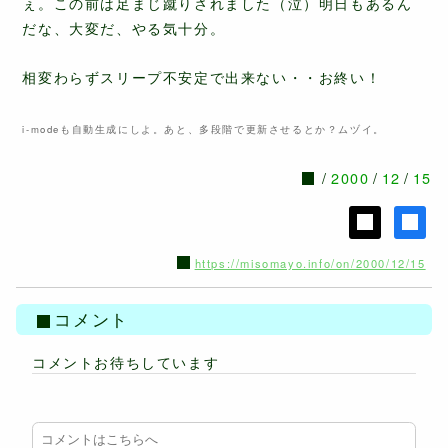
ぇ。この前は足まじ蹴りされました（泣）明日もあるん
だな、大変だ、やる気十分。
相変わらずスリープ不安定で出来ない・・お終い！
i-modeも自動生成にしよ。あと、多段階で更新させるとか？ムヅイ。
2000
12
15
https://misomayo.info/on/2000/12/15
コメント
コメントお待ちしています