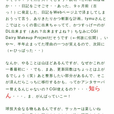
か・・・日記をごそごそ・・あった、９ヶ月前（古
っ！）に発足した、日記をWebページ上で済ましてしま
おうって言う、ありきたりかつ斬新な計画。tymuさんと
こではとっくの昔に出来ちゃってて、かつすっげーのが
DL出来ます（あれ？出来ますよね？）ちなみにCGI
Dairy Makeup Projectだそうです（←何故に伝聞）。い
や〜、半年止まってた理由の一つが笑えるので、次回に
（←ひっぱった・・）
なんか、やることは山ほどあるんですが、なぜかこれが
一番最初に・・でも、まあ、更新回数はちょっとは上が
るでしょう（笑）あと整形したい部分があるんで、そこ
が済んだらこっちに移行するかも。ってかアンタサーバ
知ら
ー替えるんじゃないの？CGI使えるの？・・・
ん
・・・。ま、がんばっていこー！
球技大会なる物もあるんですが、サッカーは楽しいね